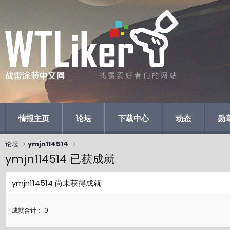
情报主页
论坛
下载中心
动态
勋
论坛
ymjn114514
ymjn114514 已获成就
ymjn114514 尚未获得成就
成就合计： 0