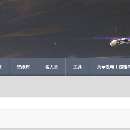
章
壁纸库
名人堂
工具
为❤️发电！感谢