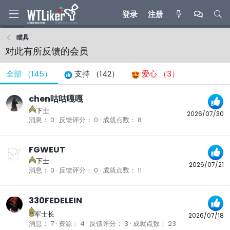
登录
注册
瞄具
对此有所反馈的会员
全部
（145）
支持
（142）
爱心
（3）
chen咕咕嘎嘎
下士
2026/07/30
消息
0
反馈评分
0
成就点数
8
FGWEUT
下士
2026/07/21
消息
0
反馈评分
0
成就点数
11
330FEDELEIN
军士长
2026/07/18
消息
7
资源
4
反馈评分
3
成就点数
23