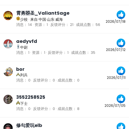
霄勇曌圣_ValiantSage
少校
·
来自
中国·山东·威海
2026/07/18
消息
14
资源
1
反馈评分
21
成就点数
56
aedyvfd
中尉
2026/07/12
消息
1
资源
1
反馈评分
1
成就点数
35
bor
列兵
2026/07/11
消息
0
反馈评分
0
成就点数
0
3552258525
下士
2026/07/05
消息
0
反馈评分
0
成就点数
8
修勾爱玩elb