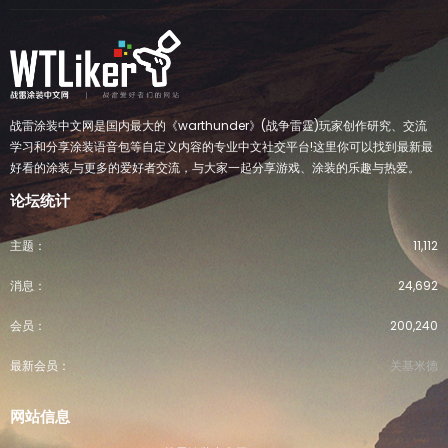
战雷涂装中文网是国内最大的《warthunder》(战争雷霆)玩家创作研究、交流
学习和分享涂装语音包等自定义内容的专业中文社交平台!这里你可以找到最新最
好看的涂装,与更多的爱好者交流，与大家一起分享游戏、涂装的乐趣与热爱。
论坛统计
主题
11,112
消息
24,692
会员
200,240
最新会员
关基米德
网站信息