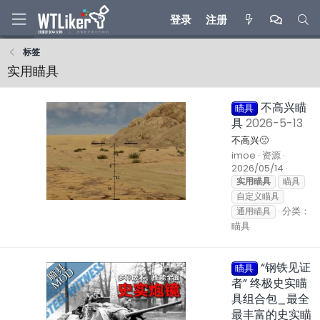
登录
注册
标签
实用瞄具
不高兴瞄
瞄具
具
2026-5-13
不高兴🙁
imoe
资源
2026/05/14
实用瞄具
瞄具
自定义瞄具
分类：
通用瞄具
瞄具
“钢铁见证
瞄具
者” 终极史实瞄
具组合包_最全
最丰富的史实瞄