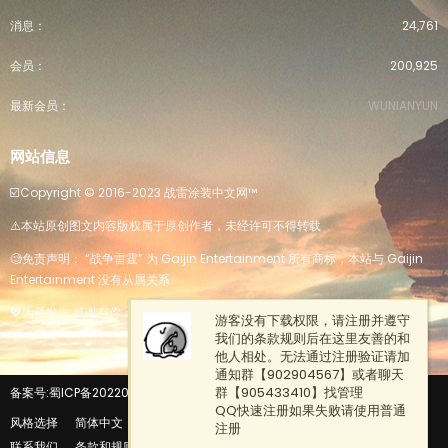
消息
24,761
会员
200,925
最新会员
WUNIANYUN
网站信息
☑️Copyright ©️ 2016-2023 战雷涂装中文网™️
⚠️本站原创图文内容版权属于原创作者，未经许可不得转载
🧐免责声明： “战争雷霆” 为 Gaijin Entertainment 所有商标，本站与 Gaijin
Entertainment 没有从属关系
💖为爱发电 感谢有你：
爱发电地址
游客没有下载权限，请注册并遵守
我们的条款规则后在这里友善的和
他人相处。无法通过注册验证请加
通知群【902904567】或者聊天
群【905433410】找管理
备案号:蜀ICP备2022025114号
版权所有 四川嘉裕锦科技有限公司
QQ快速注册如果失败请使用普通
风格选择
简体中文
注册
R
联系我们
条款和规则
隐私政策
帮助
主页