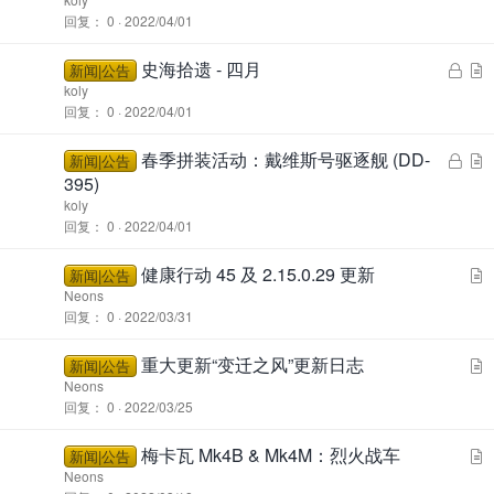
定
回复
0
2022/04/01
史海拾遗 - 四月
锁
新闻|公告
定
koly
回复
0
2022/04/01
春季拼装活动：戴维斯号驱逐舰 (DD-
锁
新闻|公告
定
395)
koly
回复
0
2022/04/01
健康行动 45 及 2.15.0.29 更新
新闻|公告
Neons
回复
0
2022/03/31
重大更新“变迁之风”更新日志
新闻|公告
Neons
回复
0
2022/03/25
梅卡瓦 Mk4B & Mk4M：烈火战车
新闻|公告
Neons