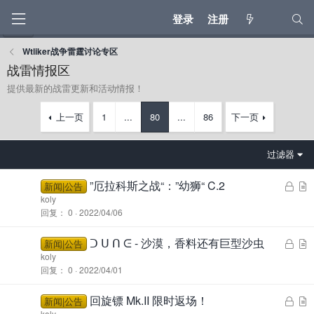
登录
注册
Wtliker战争雷霆讨论专区
战雷情报区
提供最新的战雷更新和活动情报！
上一页
1
...
80
...
86
下一页
过滤器
”厄拉科斯之战“：”幼狮“ C.2
锁
新闻|公告
定
koly
回复
0
2022/04/06
ᑐ ᑌ ᑎ ᕮ - 沙漠，香料还有巨型沙虫
锁
新闻|公告
定
koly
回复
0
2022/04/01
回旋镖 Mk.II 限时返场！
锁
新闻|公告
koly