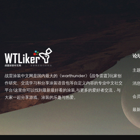
论
主
战雷涂装中文网是国内最大的《warthunder》(战争雷霆)玩家创
作研究、交流学习和分享涂装语音包等自定义内容的专业中文社交
消
平台!这里你可以找到最新最好看的涂装,与更多的爱好者交流，与
会
大家一起分享游戏、涂装的乐趣与热爱。
最