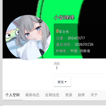
小饭峰峰
军士长
注册
2024/11/17
最后浏览
2026/01/26
IP属地
中国
河南省
消息
1
查找
个人空间
最新动态
近期信息
资源
勋章
关于