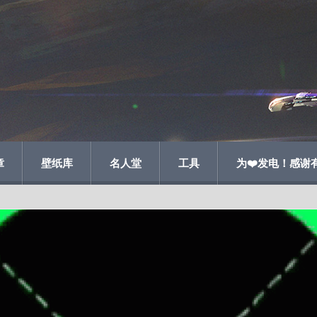
章
壁纸库
名人堂
工具
为❤️发电！感谢