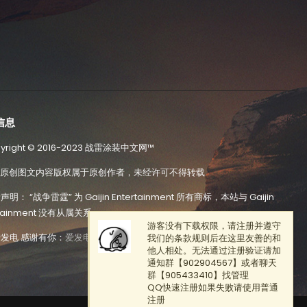
信息
pyright ©️ 2016-2023 战雷涂装中文网™️
站原创图文内容版权属于原创作者，未经许可不得转载
声明： “战争雷霆” 为 Gaijin Entertainment 所有商标，本站与 Gaijin
rtainment 没有从属关系
游客没有下载权限，请注册并遵守
爱发电 感谢有你：
爱发电地址
我们的条款规则后在这里友善的和
他人相处。无法通过注册验证请加
通知群【902904567】或者聊天
群【905433410】找管理
QQ快速注册如果失败请使用普通
注册