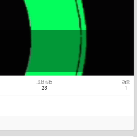
成就点数
勋章
23
1