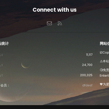
Connect with us
联系我们
RSS
坛统计
网站
☑️Co
题
11,117
⚠️本
息
24,700
🧐免责
员
200,325
Ente
💖为
新会员
dfdesf