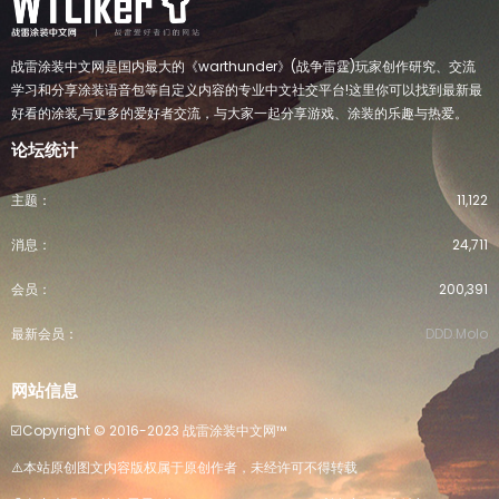
战雷涂装中文网是国内最大的《warthunder》(战争雷霆)玩家创作研究、交流
学习和分享涂装语音包等自定义内容的专业中文社交平台!这里你可以找到最新最
好看的涂装,与更多的爱好者交流，与大家一起分享游戏、涂装的乐趣与热爱。
论坛统计
主题
11,122
消息
24,711
会员
200,391
最新会员
DDD.Molo
网站信息
☑️Copyright ©️ 2016-2023 战雷涂装中文网™️
⚠️本站原创图文内容版权属于原创作者，未经许可不得转载