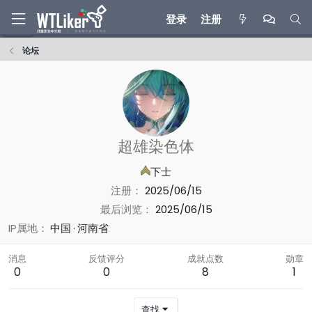
登录
注册
论坛
超雄染色体
下士
注册
2025/06/15
最后浏览
2025/06/15
IP属地
中国
河南省
消息
反馈评分
成就点数
勋章
0
0
8
1
查找