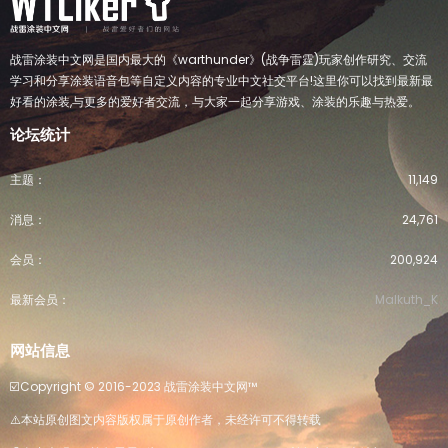
战雷涂装中文网是国内最大的《warthunder》(战争雷霆)玩家创作研究、交流
学习和分享涂装语音包等自定义内容的专业中文社交平台!这里你可以找到最新最
好看的涂装,与更多的爱好者交流，与大家一起分享游戏、涂装的乐趣与热爱。
论坛统计
主题
11,149
消息
24,761
会员
200,924
最新会员
Malkuth_K
网站信息
☑️Copyright ©️ 2016-2023 战雷涂装中文网™️
⚠️本站原创图文内容版权属于原创作者，未经许可不得转载