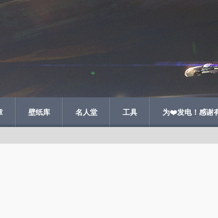
章
壁纸库
名人堂
工具
为❤️发电！感谢