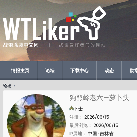
情报主页
论坛
下载中心
动态
勋
论坛
狗熊岭老六—萝卜头
下士
注册
2026/06/15
最后浏览
2026/06/15
IP属地
中国
吉林省