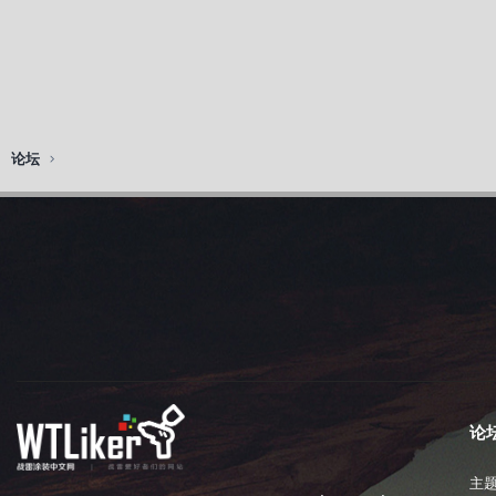
论坛
论
主