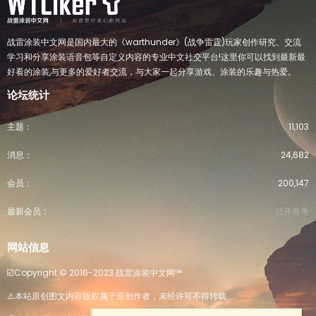
战雷涂装中文网是国内最大的《warthunder》(战争雷霆)玩家创作研究、交流
学习和分享涂装语音包等自定义内容的专业中文社交平台!这里你可以找到最新最
好看的涂装,与更多的爱好者交流，与大家一起分享游戏、涂装的乐趣与热爱。
论坛统计
主题
11,103
消息
24,682
会员
200,147
最新会员
过开卷考
网站信息
☑️Copyright ©️ 2016-2023 战雷涂装中文网™️
⚠️本站原创图文内容版权属于原创作者，未经许可不得转载