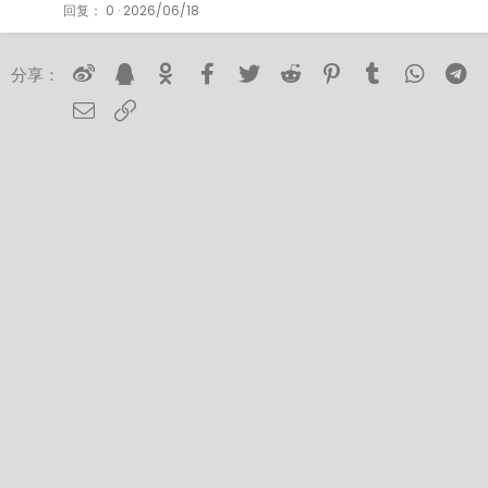
回复
0
2026/06/18
微博
QQ空间
Ok
Facebook
Twitter
Reddit
Pinterest
Tumblr
Whats
T
分享：
邮件
链接