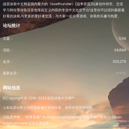
战雷涂装中文网是国内最大的《warthunder》(战争雷霆)玩家创作研究、交流
学习和分享涂装语音包等自定义内容的专业中文社交平台!这里你可以找到最新最
好看的涂装,与更多的爱好者交流，与大家一起分享游戏、涂装的乐趣与热爱。
论坛统计
主题
11,114
消息
24,694
会员
200,276
最新会员
神来临
网站信息
☑️Copyright ©️ 2016-2023 战雷涂装中文网™️
⚠️本站原创图文内容版权属于原创作者，未经许可不得转载
🧐免责声明： “战争雷霆” 为 Gaijin Entertainment 所有商标，本站与 Gaijin
Entertainment 没有从属关系