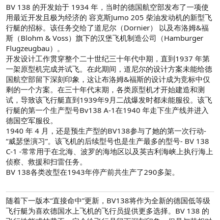
BV 138 的开发始于 1934 年，当时的德国航空部发布了一项使
用最近开发且极为经济的 容克斯Jumo 205 柴油发动机的新型飞
行艇的招标。该任务交给了道尼尔（Dornier） 以及布洛姆&福
斯（Blohm & Voss）旗下的汉堡飞机制造公司（Hamburger
Flugzeugbau）。
开发设计工作贯穿整个二十世纪三十年代中期，直到1937 年第
一架原型机完成并试飞。在此期间，道尼尔的设计方案未能给德
国航空部留下深刻印象，这让布洛姆&福斯的设计成为竞标中仅
剩的一个方案。在三十年代末期，各类原型机才开始建造和测
试，导致该飞行艇直到1939年9月二战爆发时都未能服役。该飞
行艇的第一个生产型号Bv138 A-1在1940 年走下生产线并进入
德国空军服役。
1940 年 4 月，还是预生产型的BV138参与了她的第一次行动-
“威瑟堡演习”。该飞机的后续型号也是生产最多的型号- BV 138
C-1 -常常用于在北海、波罗的海地区以及英吉利海峡上执行海上
侦察、救援和扫雷任务。
BV 138各类改型在1943年停产前共生产了290多架。
随着下一版本“直接命中”更新，BV138将作为全新的德国低等级
飞行艇为喜欢德国水上飞机的飞行员提供更多选择。BV 138 的