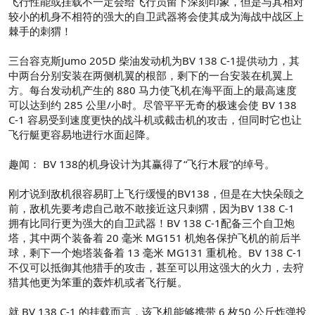
飞行性能或挂载不一定会给飞行员留下深刻印象，但是与其相对
较小的机身不相符的强大的自卫武器将会使其成为海战中战区上
棘手的刺猬！
三台容克斯Jumo 205D 柴油发动机为BV 138 C-1提供动力，其
中两台分别安装在两侧机翼的根部，剩下的一台安装在机翼上
方。每台发动机产生的 880 马力使飞机在海平面上的最高速度
可以达到约 285 公里/小时。尽管平平无奇的极速会使 BV 138
C-1 容易受到速度更快的战斗机或截击机的攻击，但同时它也让
飞行艇更容易地进行水面起降。
趣闻： BV 138的机身设计为其赢得了“飞行木屐”的绰号。
刚才说到敌机很容易盯上飞行缓慢的BV138，但是在大快朵颐之
前，敌机先要考虑自己敢不敢接近这只刺猬，因为BV 138 C-1
拥有比同行更为强大的自卫武器！BV 138 C-1配备三个自卫炮
塔，其中两个装备着 20 毫米 MG151 机炮各保护飞机的前后半
球，剩下一个炮塔装备着 13 毫米 MG131 重机枪。BV 138 C-1
不仅可以抵御其他猎手的攻击，甚至可以用这强大的火力，去狩
猎其他更为笨重的轰炸机或者飞行艇。
就 BV 138 C-1 的挂载而言，该飞机能够携带 6 枚50 公斤炸弹投