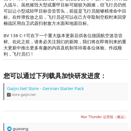
入战斗。虽然摧毁大型或重甲目标可能较为困难，但飞行员仍然
可以让小型或轻甲目标尝尝苦头，前提是飞行员能够精准命中目
标。在炸弹投放之后，飞行员还可以在己方夺取制空权时来回穿
梭战区用自卫武器扫射敌方水面和地面目标。
BV 138 C-1可在下一个重大版本更新后供各位德国航空迷尝尝
鲜。在此之前，请务必关注我们的新闻，我们将在即将到来的重
大更新中推出更多有趣的内容及机制等待着各位体验。作战顺
利，飞行员们！
您可以通过下列载具加快研发进度：​
Gaijin.Net Store - German Starter Pack
store.gaijin.net
War Thunder 运营组（搬运）
反
guixiong