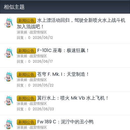
相似主题
水上漂活动回归，驾驶全新喷火水上战斗机
新闻|公告
加入混战吧！
涂装姬
战雷情报区
回复
0
2026/06/12
F-101C 巫毒：极速狂飙！
新闻|公告
涂装姬
战雷情报区
回复
0
2026/06/17
苍穹 F. Mk. I：天堂制造！
新闻|公告
涂装姬
战雷情报区
回复
0
2026/05/22
翼行水上：喷火 Mk Vb 水上飞机！
新闻|公告
涂装姬
战雷情报区
回复
0
2026/06/03
Fw 189 С：泥泞中的丑小鸭
新闻|公告
涂装姬
战雷情报区