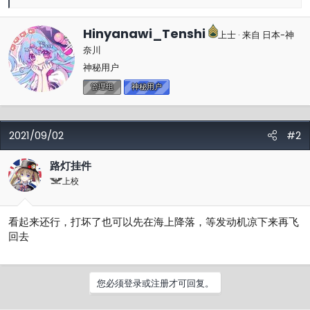
馈
：
撰
Hinyanawi_Tenshi
上士
·
来自
日本-神
写
奈川
者
神秘用户
管理组
神秘用户
2021/09/02
#2
路灯挂件
上校
看起来还行，打坏了也可以先在海上降落，等发动机凉下来再飞
回去
您必须登录或注册才可回复。