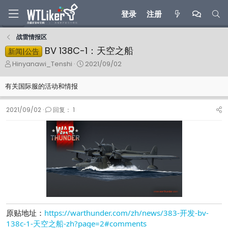
登录
注册
战雷情报区
BV 138C-1：天空之船
新闻|公告
主
开
Hinyanawi_Tenshi
2021/09/02
题
始
发
时
有关国际服的活动和情报
起
间
人
2021/09/02
回复： 1
原贴地址：
https://warthunder.com/zh/news/383-开发-bv-
138c-1-天空之船-zh?page=2#comments