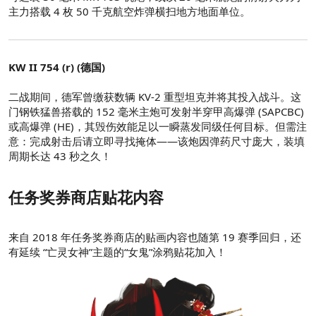
主力搭载 4 枚 50 千克航空炸弹横扫地方地面单位。
KW II 754 (r) (德国)
二战期间，德军曾缴获数辆 KV-2 重型坦克并将其投入战斗。这
门钢铁猛兽搭载的 152 毫米主炮可发射半穿甲高爆弹 (SAPCBC)
或高爆弹 (HE)，其毁伤效能足以一瞬蒸发同级任何目标。但需注
意：完成射击后请立即寻找掩体——该炮因弹药尺寸庞大，装填
周期长达 43 秒之久！
任务奖券商店贴花内容
来自 2018 年任务奖券商店的贴画内容也随第 19 赛季回归，还
有延续 “亡灵女神”主题的“女鬼”涂鸦贴花加入！