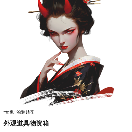
“女鬼” 涂鸦贴花
外观道具物资箱