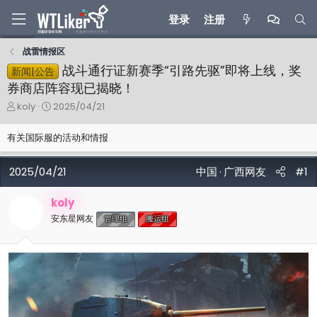
登录
注册
战雷情报区
战斗通行证新赛季“引路先驱”即将上线，奖
新闻|公告
券商店阵容现已揭晓！
主
开
koly
2025/04/21
题
始
发
时
有关国际服的活动和情报
起
间
人
2025/04/21
中国
广西
网友
#1
koly
安东星网友
管理组
搬运组