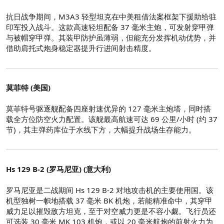
抗日战争期间，M3A3 轻型坦克在中美租借法案框架下援助给驻
印军投入战斗。这款高速轻坦配备 37 毫米主炮，可发射穿甲弹
与被帽穿甲弹。其装甲防护虽薄弱，但能充分发挥机动优势，并
借助肩托式炮身稳定器提升行进间射击精度。
莫菲特 (美国)
莫菲特号驱逐舰配备四座射速优异的 127 毫米主炮塔，同时搭
载全方位防空火力配置。该舰最高航速可达 69 公里/小时 (约 37
节)，其主弹药库位于水线下方，大幅提升战场生存能力。
Hs 129 B-2 (罗马尼亚) (意大利)
罗马尼亚是二战期间 Hs 129 B-2 对地攻击机的主要使用国。该
机型独树一帜地搭载 37 毫米 BK 机炮，若能精准命中，其穿甲
威力足以摧毁敌方坦克，至于对空威力更是不容小觑。飞行员还
可选装 30 毫米 MK 103 机炮，或以 20 毫米航炮的前射火力为