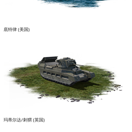
底特律 (美国)
玛蒂尔达/刺猬 (英国)