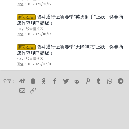
回复
0
2026/01/19
战斗通行证新赛季“英勇射手”上线，奖券商
新闻|公告
店阵容现已揭晓！
koly
战雷情报区
回复
0
2025/10/17
战斗通行证新赛季“天降神龙”上线，奖券商
新闻|公告
店阵容现已揭晓！
koly
战雷情报区
回复
0
2025/07/18
微博
QQ空间
Ok
Facebook
Twitter
Reddit
Pinterest
Tumblr
Whats
T
分享：
邮件
链接