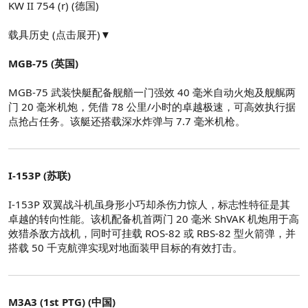
KW II 754 (r) (德国)
载具历史 (点击展开)▼
MGB-75 (英国)
MGB-75 武装快艇配备舰艏一门强效 40 毫米自动火炮及舰艉两
门 20 毫米机炮，凭借 78 公里/小时的卓越极速，可高效执行据
点抢占任务。该艇还搭载深水炸弹与 7.7 毫米机枪。
I-153P (苏联)
I-153P 双翼战斗机虽身形小巧却杀伤力惊人，标志性特征是其
卓越的转向性能。该机配备机首两门 20 毫米 ShVAK 机炮用于高
效猎杀敌方战机，同时可挂载 ROS-82 或 RBS-82 型火箭弹，并
搭载 50 千克航弹实现对地面装甲目标的有效打击。
M3A3 (1st PTG) (中国)