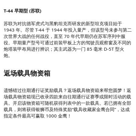
T-44 早期型 (苏联)
苏联为对抗德军虎式与黑豹坦克而研发的新型坦克项目始于
1943 年。尽管 T-44 于 1944 年投入量产，但该型号未参与第二
次世界大战的任何战役，直至 70 年代早期仍在苏军序列中服
役。早期量产型号可通过前装甲板上方的驾驶员观察窗及不同的
炮塔装甲布局进行辨识；其主武器为一门 85 毫米 D-5T 型火
炮。
返场载具物资箱
遗憾错过往期通行证奖励载具？返场载具物资箱来帮您圆梦！返
场载具物资箱现已收录四款来自往期通行证赛季或限时活动的载
具。开启该物资箱可随机获得列表中的一款载具。若已拥有全部
载具，则将获得银狮币及特殊奖励“载具收藏家金鹰合同”，达成
指定条件最高可赢取 1000 金鹰！